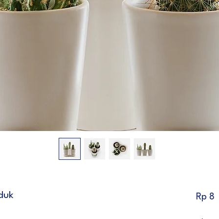
duk
Rp 8