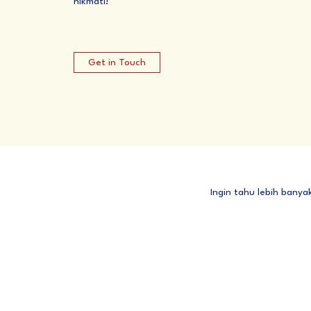
nikmati!
Get in Touch
Ingin tahu lebih banya