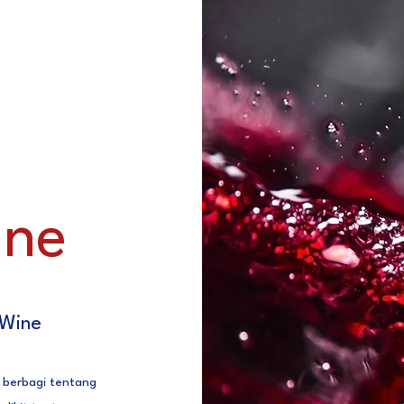
!
ine
 Wine
 berbagi tentang