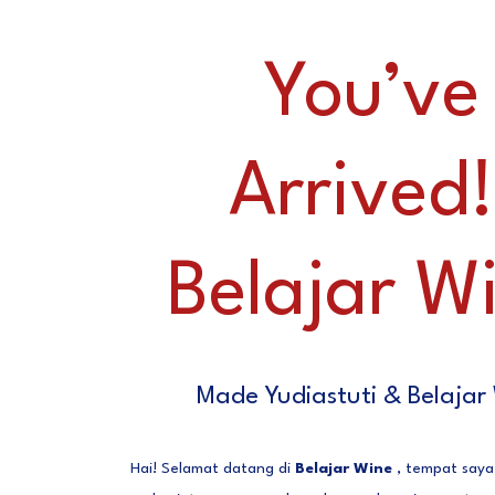
You’ve
Arrived
Belajar W
Made Yudiastuti & Belajar
Hai! Selamat datang di
Belajar Wine
, tempat saya