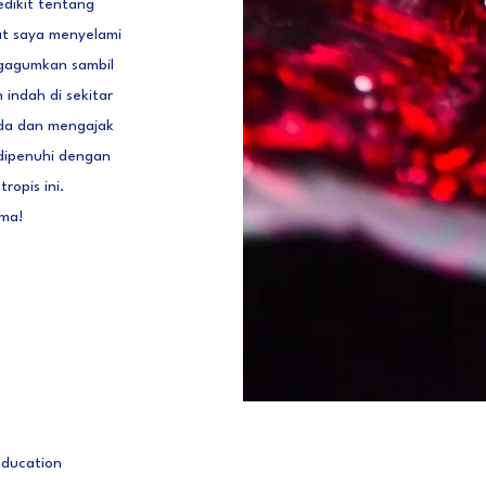
dikit tentang
at saya menyelami
ngagumkan sambil
ndah di sekitar
nda dan mengajak
dipenuhi dengan
ropis ini.
ama!
Education